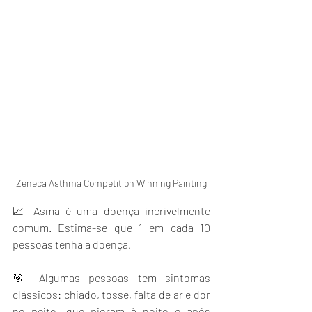
Zeneca Asthma Competition Winning Painting
📈 Asma é uma doença incrivelmente 
comum. Estima-se que 1 em cada 10 
pessoas tenha a doença.
🎯 Algumas pessoas tem sintomas 
clássicos: chiado, tosse, falta de ar e dor 
no peito, que pioram à noite e após 