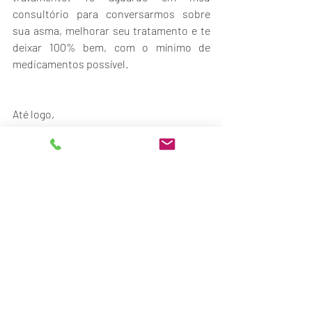
consultório para conversarmos sobre 
sua asma, melhorar seu tratamento e te 
deixar 100% bem, com o mínimo de 
medicamentos possível.
Até logo,
Dr Heli Souza
Posts recentes
Ver tudo